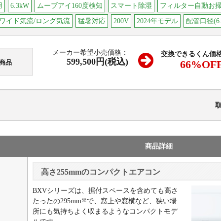
用
6.3kW
ムーブアイ160度検知
スマート除湿
フィルター自動お
度ワイド気流/ロング気流
猛暑対応
200V
2024年モデル
配管口径(6.
メーカー希望小売価格：
交換できるくん価
599,500円(税込)
66
%OF
商品
商品詳細
高さ255mmのコンパクトエアコン
BXVシリーズは、据付スペースを含めても高さ
※
たったの295mm
で、窓上や窓横など、狭い場
所にも気持ちよく収まるようなコンパクトモデ