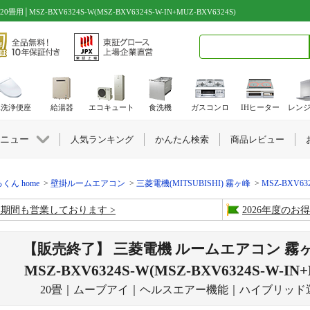
Z-BXV6324S-W(MSZ-BXV6324S-W-IN+MUZ-BXV6324S)
検索キーワード入力
水洗浄便座
給湯器
エコキュート
食洗機
ガスコンロ
IHヒーター
レン
ニュー
人気ランキング
かんたん検索
商品レビュー
くん home
壁掛ルームエアコン
三菱電機(MITSUBISHI) 霧ヶ峰
MSZ-BXV632
盆期間も営業しております
2026年度の
【販売終了】 三菱電機 ルームエアコン 霧ヶ
MSZ-BXV6324S-W(MSZ-BXV6324S-W-IN+
20畳｜ムーブアイ｜ヘルスエアー機能｜ハイブリッド