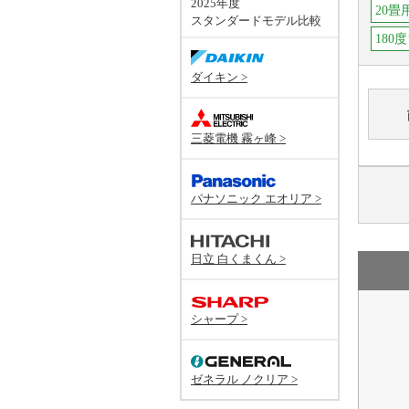
2025年度
20畳
スタンダードモデル比較
180
ダイキン >
三菱電機 霧ヶ峰 >
パナソニック エオリア >
日立 白くまくん >
シャープ >
ゼネラル ノクリア >