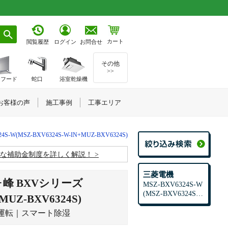
カート
お問合せ
閲覧履歴
ログイン
その他
>>
ジフード
蛇口
浴室乾燥機
お客様の声
施工事例
工事エリア
4S-W(MSZ-BXV6324S-W-IN+MUZ-BXV6324S)
お得な補助金制度を詳しく解説！
三菱電機
峰 BXVシリーズ
MSZ-BXV6324S-W
(MSZ-BXV6324S-
MUZ-BXV6324S)
W-IN+MUZ-BXV63
24S)
運転｜スマート除湿