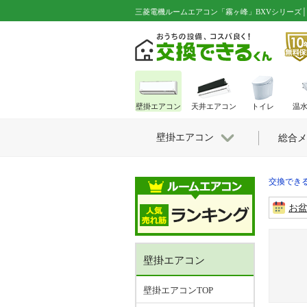
三菱電機ルームエアコン「霧ヶ峰」BXVシリーズ│20畳用│MS
壁掛エアコン
天井エアコン
トイレ
温
壁掛エアコン
総合メ
交換できる
お
壁掛エアコン
壁掛エアコンTOP