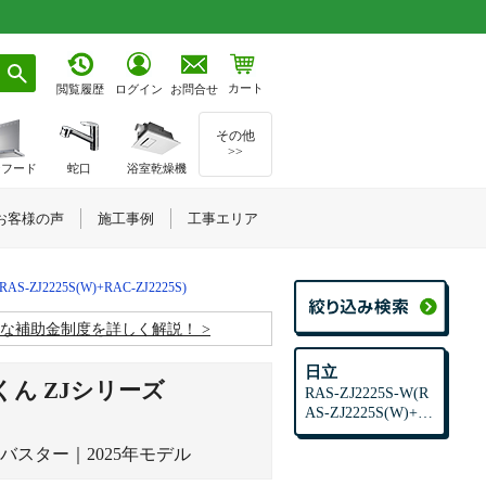
カート
お問合せ
閲覧履歴
ログイン
その他
>>
ジフード
蛇口
浴室乾燥機
お客様の声
施工事例
工事エリア
RAS-ZJ2225S(W)+RAC-ZJ2225S)
お得な補助金制度を詳しく解説！
日立
ん ZJシリーズ
RAS-ZJ2225S-W(R
AS-ZJ2225S(W)+R
AC-ZJ2225S)
スター｜2025年モデル