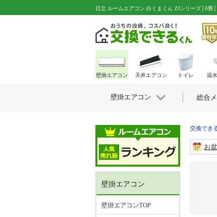
日立 ルームエアコン 白くまくん ZJシリーズ│6畳│RAS-ZJ2
壁掛エアコン
天井エアコン
トイレ
温
壁掛エアコン
総合メ
交換できる
お
壁掛エアコン
壁掛エアコンTOP