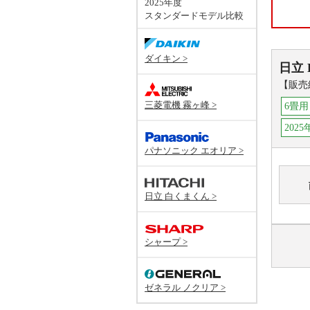
2025年度
スタンダードモデル比較
ダイキン >
日立
【販売
三菱電機 霧ヶ峰 >
6畳用
202
パナソニック エオリア >
日立 白くまくん >
シャープ >
ゼネラル ノクリア >