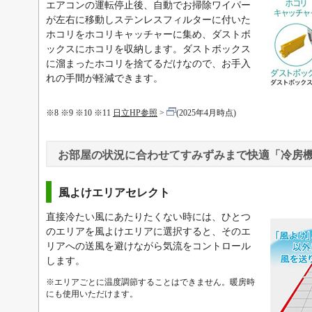
エアコンの運転停止後、自動でお掃除ワイパー
が左右に移動しステンレスフィルターに付いた
ホコリをホコリキャッチャーに集め、ダストボ
ックスにホコリを収納します。ダストボックス
に溜まったホコリを捨てるだけなので、お手入
れの手間が軽減できます。
※8 ※9 ※10 ※11
日立HP参照
(2025年4月時点)
お部屋の状況に合わせてすみずみまで快適「冷房
風よけエリアセレクト
直接冷たい風にあたりたくない時には、ひとつ
のエリアを風よけエリアに選択すると、そのエ
リアへの送風を避けながら気流をコントロール
します。
※エリアごとに温度調節することはできません。暖房時
にも使用いただけます。