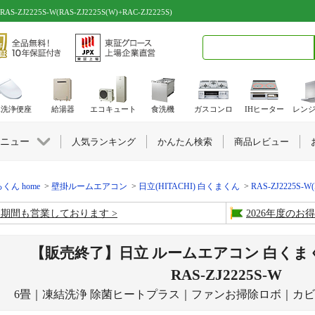
225S-W(RAS-ZJ2225S(W)+RAC-ZJ2225S)
検索キーワード入力
水洗浄便座
給湯器
エコキュート
食洗機
ガスコンロ
IHヒーター
レン
ニュー
人気ランキング
かんたん検索
商品レビュー
くん home
壁掛ルームエアコン
日立(HITACHI) 白くまくん
RAS-ZJ2225S-W(
盆期間も営業しております
2026年度の
【販売終了】日立 ルームエアコン 白くまく
RAS-ZJ2225S-W
6畳｜凍結洗浄 除菌ヒートプラス｜ファンお掃除ロボ｜カビバ