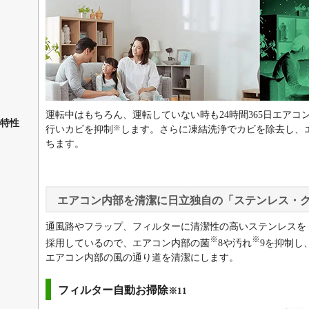
運転中はもちろん、運転していない時も24時間365日エア
特性
※
行いカビを抑制
します。さらに凍結洗浄でカビを除去し、
ちます。
エアコン内部を清潔に日立独自の「ステンレス・
通風路やフラップ、フィルターに清潔性の高いステンレスを
※
※
採用しているので、エアコン内部の菌
8や汚れ
9を抑制し
エアコン内部の風の通り道を清潔にします。
フィルター自動お掃除
※11