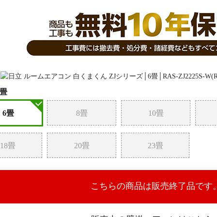
6畳
6畳
8畳
10畳
18畳
20畳
23畳
こちらの商品は販売終了品です