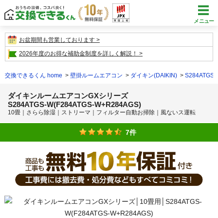
メニュー
お盆期間も営業しております
2026年度のお得な補助金制度を詳しく解説！
交換できるくん home
壁掛ルームエアコン
ダイキン(DAIKIN)
S284ATGS-
ダイキンルームエアコンGXシリーズ
S284ATGS-W(F284ATGS-W+R284AGS)
10畳｜さらら除湿｜ストリーマ｜フィルター自動お掃除｜風ないス運転
7件