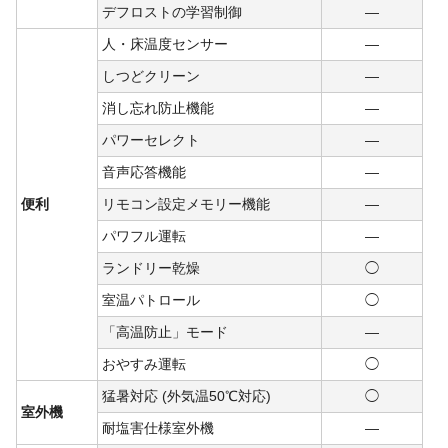
デフロストの学習制御
―
人・床温度センサー
―
しつどクリーン
―
消し忘れ防止機能
―
パワーセレクト
―
音声応答機能
―
便利
リモコン設定メモリー機能
―
パワフル運転
―
ランドリー乾燥
◯
室温パトロール
◯
「高温防止」モード
―
おやすみ運転
◯
猛暑対応 (外気温50℃対応)
◯
室外機
耐塩害仕様室外機
―