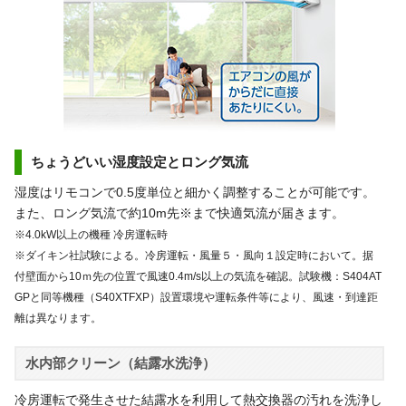
ちょうどいい湿度設定とロング気流
湿度はリモコンで0.5度単位と細かく調整することが可能です。
また、ロング気流で約10m先※まで快適気流が届きます。
※4.0kW以上の機種 冷房運転時
※ダイキン社試験による。冷房運転・風量５・風向１設定時において。据
付壁面から10ｍ先の位置で風速0.4m/s以上の気流を確認。試験機：S404AT
GPと同等機種（S40XTFXP）設置環境や運転条件等により、風速・到達距
離は異なります。
水内部クリーン（結露水洗浄）
冷房運転で発生させた結露水を利用して熱交換器の汚れを洗浄し