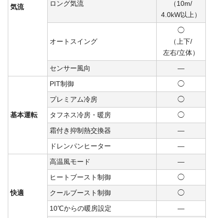
ロング気流
（10m/
気流
4.0kW
以上）
◯
オートスイング
（上下/
左右/
立体）
センサー風向
―
PIT制御
◯
プレミアム冷房
◯
基本運転
タフネス冷房・暖房
◯
霜付き抑制熱交換器
―
ドレンパンヒーター
―
高温風モード
―
ヒートブースト制御
◯
快適
クールブースト制御
◯
10℃からの暖房設定
―