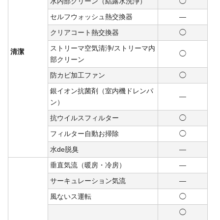
水内部クリーン（結露水洗浄）
◯
セルフウォッシュ熱交換器
―
クリアコート熱交換器
◯
ストリーマ空気清浄/ストリーマ内
清潔
◯
部クリーン
防カビ加工ファン
◯
銀イオン抗菌剤（室内機ドレンパ
―
ン）
抗ウイルスフィルター
◯
フィルター自動お掃除
◯
水de脱臭
―
垂直気流（暖房・冷房）
―
サーキュレーション気流
―
風ないス運転
◯
◯