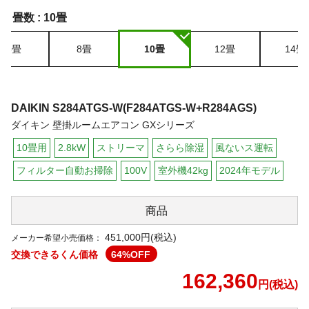
畳数 :
10畳
6畳
8畳
10畳
12畳
14畳
DAIKIN
S284ATGS-W(F284ATGS-W+R284AGS)
ダイキン 壁掛ルームエアコン GXシリーズ
10畳用
2.8kW
ストリーマ
さらら除湿
風ないス運転
フィルター自動お掃除
100V
室外機42kg
2024年モデル
商品
451,000円(税込)
メーカー希望小売価格：
交換できるくん価格
64
%OFF
162,360
円(税込)