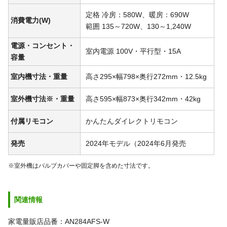
定格 冷房：580W、暖房：690W
消費電力(W)
範囲 135～720W、130～1,240W
電源・コンセント・
室内電源 100V・平行型・15A
容量
室内機寸法・重量
高さ295×幅798×奥行272mm・12.5kg
室外機寸法※・重量
高さ595×幅873×奥行342mm・42kg
付属リモコン
かんたんダイレクトリモコン
発売
2024年モデル（2024年6月発売
※室外機はバルブカバーや固定脚を含めた寸法です。
関連情報
家電量販店品番：AN284AFS-W