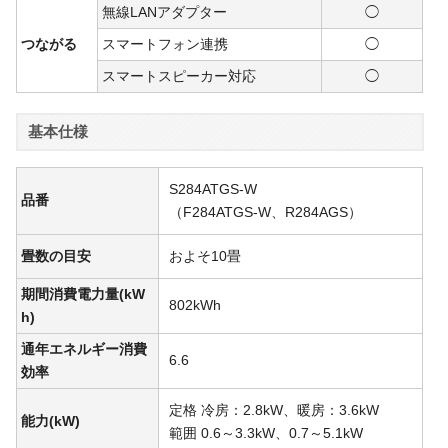
無線LANアダプター
◯
つながる
スマートフォン連携
◯
スマートスピーカー対応
◯
基本仕様
S284ATGS-W
品番
（F284ATGS-W、R284AGS）
畳数の目安
およそ10畳
期間消費電力量(kW
802kWh
h)
通年エネルギー消費
6.6
効率
定格 冷房：2.8kW、暖房：3.6kW
能力(kW)
範囲 0.6～3.3kW、0.7～5.1kW