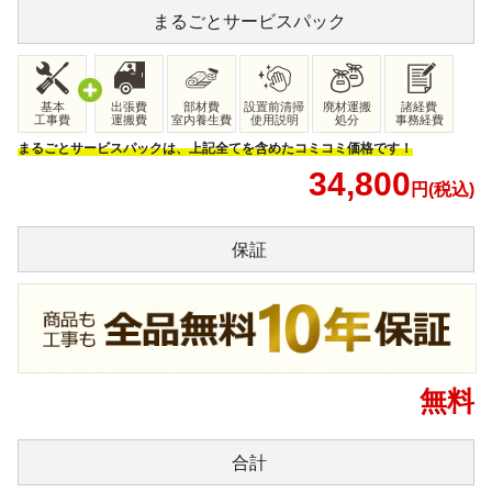
まるごと
サービスパック
基本
出張費
部材費
設置前清掃
廃材運搬
諸経費
工事費
運搬費
室内養生費
使用説明
処分
事務経費
まるごとサービスパックは、上記全てを含めたコミコミ価格です！
34,800
円(税込)
保証
無料
合計