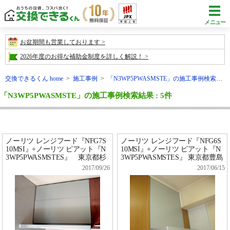
メニュー
お盆期間も営業しております
2026年度のお得な補助金制度を詳しく解説！
交換できるくん home
>
施工事例
>
「N3WP5PWASMSTE」の施工事例検索結果
「N3WP5PWASMSTE」の施工事例検索結果 : 5件
ノーリツ レンジフード『NFG7S
ノーリツ レンジフード『NFG6S
10MSI』+ノーリツ ピアット『N
10MSI』+ノーリツ ピアット『N
3WP5PWASMSTES』 東京都杉
3WP5PWASMSTES』 東京都豊島
並区 T様宅
区 N様宅
2017/09/26
2017/06/15