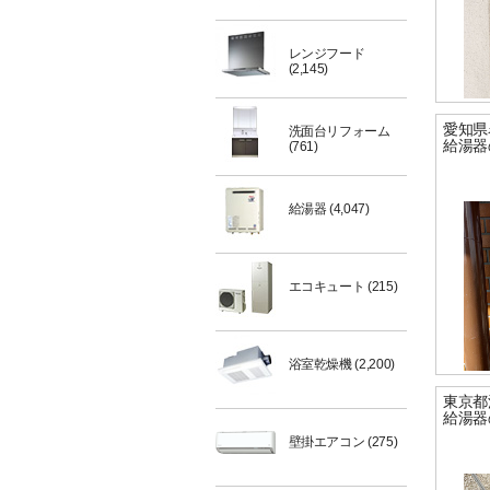
レンジフード
(2,145)
愛知県
洗面台リフォーム
給湯器
(761)
給湯器
(4,047)
エコキュート
(215)
浴室乾燥機
(2,200)
東京都
給湯器
壁掛エアコン
(275)