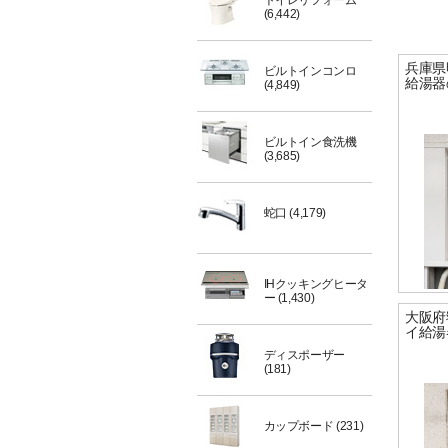
トイレリフォーム
(6,442)
兵庫県
ビルトインコンロ
給湯器
(4,849)
ビルトイン食洗機
(3,685)
蛇口
(4,179)
IHクッキングヒータ
ー
(1,430)
大阪府
イ給湯
ディスポーザー
(181)
カップボード
(231)