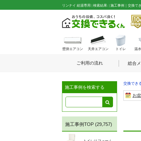
リンナイ 給湯専用 | 検索結果: | 施工事例｜交換で
壁掛エアコン
天井エアコン
トイレ
温
ご利用の流れ
総合メ
交換できる
施工事例を検索する
お
施工事例TOP
(29,757)