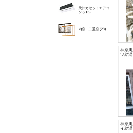
天井カセットエアコ
ン
(216)
内窓・二重窓
(28)
神奈川
ツ給湯
神奈川
イ給湯