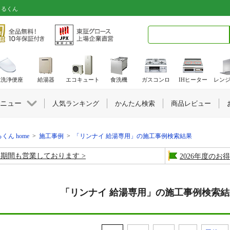
きるくん
検索キーワード入力
水洗浄便座
給湯器
エコキュート
食洗機
ガスコンロ
IHヒーター
レン
ニュー
人気ランキング
かんたん検索
商品レビュー
くん home
>
施工事例
>
「リンナイ 給湯専用」の施工事例検索結果
盆期間も営業しております
2026年度の
「リンナイ 給湯専用」の施工事例検索結果 