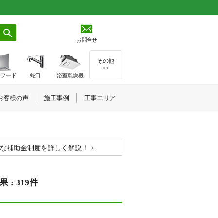
お問合せ
その他
>>
ジフード
蛇口
浴室乾燥機
お客様の声
施工事例
工事エリア
お得な補助金制度を詳しく解説！
: 319件