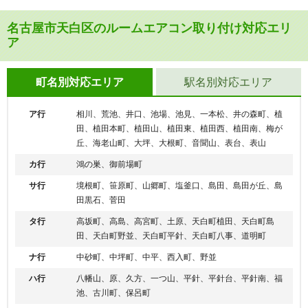
名古屋市天白区のルームエアコン取り付け対応エリ
ア
町名別対応エリア
駅名別対応エリア
ア行
相川、荒池、井口、池場、池見、一本松、井の森町、植
田、植田本町、植田山、植田東、植田西、植田南、梅が
丘、海老山町、大坪、大根町、音聞山、表台、表山
カ行
鴻の巣、御前場町
サ行
境根町、笹原町、山郷町、塩釜口、島田、島田が丘、島
田黒石、菅田
タ行
高坂町、高島、高宮町、土原、天白町植田、天白町島
田、天白町野並、天白町平針、天白町八事、道明町
ナ行
中砂町、中坪町、中平、西入町、野並
ハ行
八幡山、原、久方、一つ山、平針、平針台、平針南、福
池、古川町、保呂町