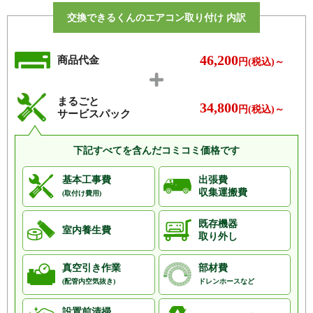
交換できるくんのエアコン取り付け 内訳
46,200
商品代金
円(税込)～
まるごと
34,800
円(税込)～
サービスパック
下記すべてを含んだコミコミ価格です
基本工事費
出張費
収集運搬費
(取付け費用)
既存機器
室内養生費
取り外し
真空引き作業
部材費
(配管内空気抜き)
ドレンホースなど
設置前清掃