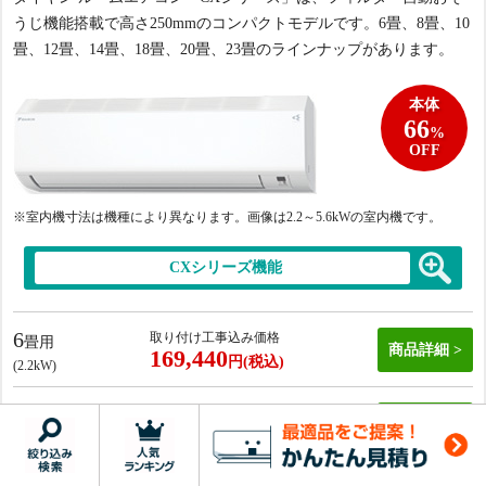
うじ機能搭載で高さ250mmのコンパクトモデルです。6畳、8畳、10
畳、12畳、14畳、18畳、20畳、23畳のラインナップがあります。
本体
66
%
OFF
※室内機寸法は機種により異なります。画像は2.2
～5.6kWの室内機です。
CXシリーズ機能
6
取り付け工事込み価格
畳用
商品詳細
169,440
円(税込)
(2.2kW)
8
取り付け工事込み価格
畳用
商品詳細
180,660
円(税込)
(2.5kW)