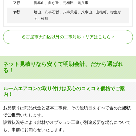
マ行
御幸山、向が丘、元植田、元八事
ヤ行
焼山、八事石坂、八事天道、八事山、山根町、弥生が
岡、横町
名古屋市営地下鉄鶴舞線
塩釜口駅、植田駅、原駅、平針駅
名古屋市天白区以外の工事対応エリアはこちら
名古屋市営地下鉄桜通線
野並駅、鳴子北駅
ネット見積りなら安くて明朗会計、だから選ばれ
る！
ルームエアコンの取り付けは安心のコミコミ価格でご案
内！
お見積りは商品代金と基本工事費、その他項目をすべて含めた
総額
でご提示
いたします。
設置状況等により部材やオプション工事が別途必要な場合について
も、事前にお知らせいたします。