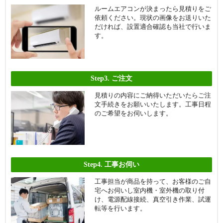
ルームエアコンが決まったら見積りをご
依頼ください。現状の画像をお送りいた
だければ、設置適合確認も当社で行いま
す。
Step3.
ご注文
見積りの内容にご納得いただいたらご注
文手続きをお願いいたします。工事日程
のご希望をお伺いします。
Step4.
工事お伺い
工事担当が商品を持って、お客様のご自
宅へお伺いし室内機・室外機の取り付
け、電源配線接続、真空引き作業、試運
転等を行います。