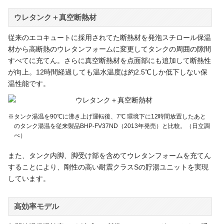
ウレタンク＋真空断熱材
従来のエコキュートに採用されてた断熱材を発泡スチロール保温
材から高断熱のウレタンフォームに変更してタンクの周囲の隙間
すべてに充てん。さらに真空断熱材を点面部にも追加して断熱性
が向上。12時間経過しても温水温度は約2.5℃しか低下しない保
温性能です。
※タンク湯温を90℃に沸き上げ運転後、7℃ 環境下に12時間放置したあと
のタンク湯温を従来製品BHP-FV37ND（2013年発売）と比較。（日立調
べ）
また、タンク内脚、脚受け部を含めてウレタンフォームを充てん
することにより、剛性の高い耐震クラスSの貯湯ユニットを実現
しています。
高効率モデル