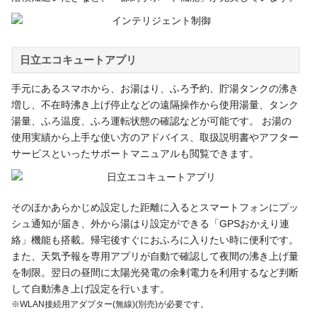
日立エコキュートアプリ
手元にあるスマホから、お湯はり、ふろ予約、貯湯タンクの沸き
増し、不在時沸き上げ停止などの遠隔操作から使用湯量、タンク
湯量、ふろ温度、ふろ運転状態の確認などが可能です。 お湯の
使用実績から上手な使い方のアドバイス、取扱説明書やアフター
サービスといったサポートマニュアルも閲覧できます。
そのほかあらかじめ設定した距離に入るとスマートフォンにプッ
シュ通知が届き、外から湯はり設定ができる「GPSおかえり連
絡」機能も搭載。帰宅後すぐにおふろに入りたい時に便利です。
また、天気予報を専用アプリが自動で確認して夜間の沸き上げ量
を制限。翌日の昼間に太陽光発電の余剰電力を利用するなど判断
して自動沸き上げ設定を行います。
※WLAN接続用アダプター(無線)(別売)が必要です。