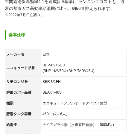
年間給湯保温効率4.1を達成(JIS基準)。ランニングコストも、通
常の都市ガス高効率給湯機に比べ、約56％抑えられます。
※2022年7月日立調べ。
基本仕様
メーカー名
日立
BHP-FV46UD
エコキュート品番
(BHP-HAV60U+BHP-TADV46U)
リモコン品番
BER-U1FH
脚部カバー品番
BEAKT-46S
種類
エコキュート／フルオートタイプ／角型
貯湯タンク容量
460L（4～6人）
給湯圧
ナイアガラ出湯（水道直圧給湯）（500kPa）