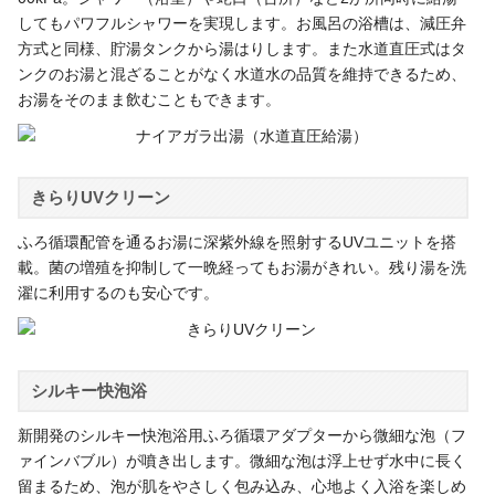
してもパワフルシャワーを実現します。お風呂の浴槽は、減圧弁
方式と同様、貯湯タンクから湯はりします。また水道直圧式はタ
ンクのお湯と混ざることがなく水道水の品質を維持できるため、
お湯をそのまま飲むこともできます。
きらりUVクリーン
ふろ循環配管を通るお湯に深紫外線を照射するUVユニットを搭
載。菌の増殖を抑制して一晩経ってもお湯がきれい。残り湯を洗
濯に利用するのも安心です。
シルキー快泡浴
新開発のシルキー快泡浴用ふろ循環アダプターから微細な泡（フ
ァインバブル）が噴き出します。微細な泡は浮上せず水中に長く
留まるため、泡が肌をやさしく包み込み、心地よく入浴を楽しめ