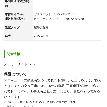
年間給湯保温効率(JI
4.1
S)
本体サイズmm
貯湯ユニット 650×730×2101
(幅×奥行×高さ)
ヒートポンプユニット 792×299×720
設置タイプ
屋外設置用
発売
2022年6月
関連情報
メーカーサイト
保証について
エコキュート交換後も安心して長くお使いいただけるよう、交換
できるくんの交換工事には、10年の商品･工事保証が無料で含ま
れております
。工事後も当社が窓口となり、責任をもって対応
※
いたします。
※2022年10月1日以降のお見積り依頼が対象となります。
詳しくは
こちら