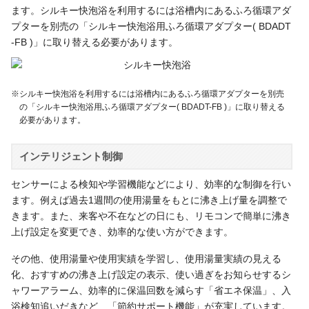
ます。シルキー快泡浴を利用するには浴槽内にあるふろ循環アダ
プターを別売の「シルキー快泡浴用ふろ循環アダプター(
BDADT
-FB
)」に取り替える必要があります。
※シルキー快泡浴を利用するには浴槽内にあるふろ循環アダプターを別売
の「シルキー快泡浴用ふろ循環アダプター(
BDADT-FB
)」に取り替える
必要があります。
インテリジェント制御
センサーによる検知や学習機能などにより、効率的な制御を行い
ます。例えば過去1週間の使用湯量をもとに沸き上げ量を調整で
きます。また、来客や不在などの日にも、リモコンで簡単に沸き
上げ設定を変更でき、効率的な使い方ができます。
その他、使用湯量や使用実績を学習し、使用湯量実績の見える
化、おすすめの沸き上げ設定の表示、使い過ぎをお知らせするシ
ャワーアラーム、効率的に保温回数を減らす「省エネ保温」、入
浴検知追いだきなど、「節約サポート機能」が充実しています。