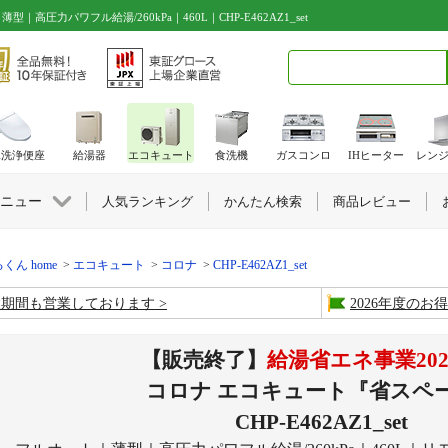
力パワフル給湯/260kPa｜460L｜CHP-E462AZ1_set
検索キーワード入力
水洗浄便座
給湯器
エコキュート
食洗機
ガスコンロ
IHヒーター
レン
ニュー
人気ランキング
かんたん検索
商品レビュー
くん home
エコキュート
コロナ
CHP-E462AZ1_set
盆期間も営業しております
2026年度の
【販売終了】
給湯省エネ事業202
コロナ エコキュート『省スペ
CHP-E462AZ1_set