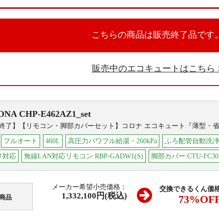
こちらの商品は販売終了品です
販売中のエコキュートはこちら
ONA
CHP-E462AZ1_set
終了】【リモコン・脚部カバーセット】コロナ エコキュート『薄型・
フルオート
460L
高圧力パワフル給湯・260kPa
ふろ配管自動洗
リ対応
無線LAN対応リモコン:RBP-GADW1(S)
脚部カバー:CTU-FC30
メーカー希望小売価格：
交換できるくん価
1,332,100円(税込)
73
%OF
商品