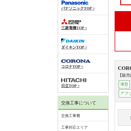
パナソニックTOP >
三菱電機TOP >
ダイキンTOP >
コロナTOP >
COR
【販売
薄型
日立TOP >
アプ
交換工事について
交換工事費
工事対応エリア