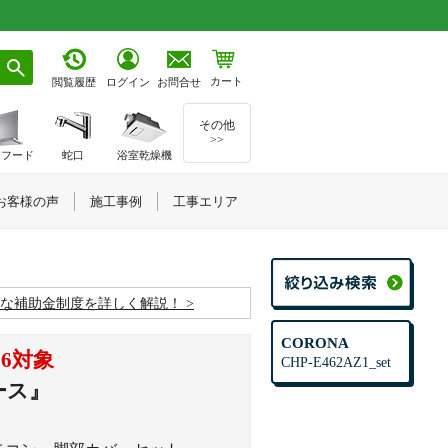
カート
お問合せ
閲覧履歴
ログイン
その他
>>
ジフード
蛇口
浴室乾燥機
お客様の声
施工事例
工事エリア
お得な補助金制度を詳しく解説！
CORONA
6対象
CHP-E462AZ1_set
ース』