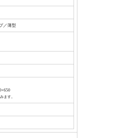
プ／薄型
×650
含みます。