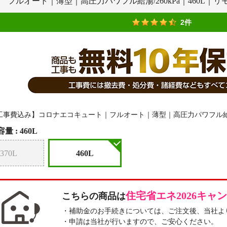
フルオート｜薄型｜高圧力パワフル給湯/260kPa｜460L｜
2件
量 :
460L
370L
460L
住宅省エネ2026キャ
こちらの商品は
・補助金のお手続きについては、ご注文後、当社よ
・申請は当社が行いますので、ご安心ください。