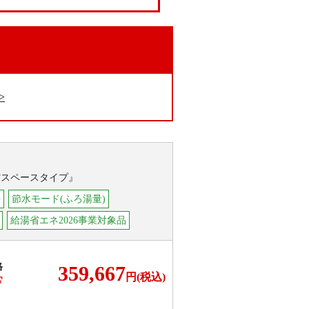
。
省スペースタイプ』
浄
節水モード(ふろ湯量)
給湯省エネ2026事業対象品
格
359,667
円(税込)
F