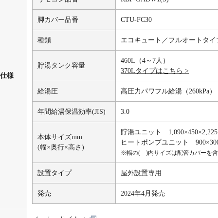
脚カバー品番
CTU-FC30
種類
エコキュート／フルオートタイ
460L（4～7人）
貯湯タンク容量
370Lタイプはこちら >
仕様
給湯圧
高圧力パワフル給湯（260kPa）
年間給湯保温効率(JIS)
3.0
貯湯ユニット 1,090×450×2,225
本体サイズmm
ヒートポンプユニット 900×300
(幅×奥行×高さ)
※幅の( )内サイズは配管カバーを
設置タイプ
屋外設置専用
発売
2024年4月発売