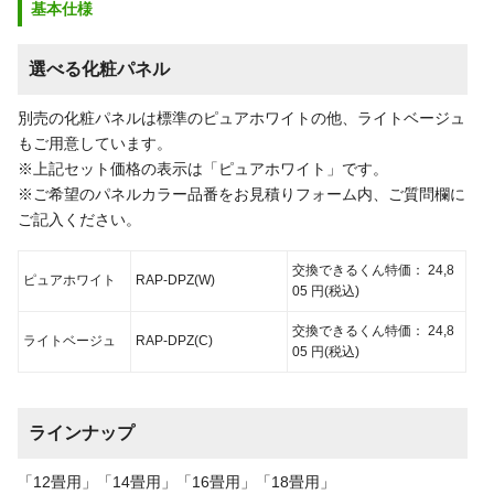
基本仕様
選べる化粧パネル
別売の化粧パネルは標準のピュアホワイトの他、ライトベージュ
もご用意しています。
※上記セット価格の表示は「ピュアホワイト」です。
※ご希望のパネルカラー品番をお見積りフォーム内、ご質問欄に
ご記入ください。
交換できるくん特価：
24,8
ピュアホワイト
RAP-DPZ(W)
05
円
(税込)
交換できるくん特価：
24,8
ライトベージュ
RAP-DPZ(C)
05
円
(税込)
ラインナップ
「12畳用」「14畳用」「16畳用」「18畳用」