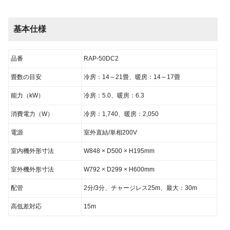
基本仕様
品番
RAP-50DC2
畳数の目安
冷房：14～21畳、暖房：14～17畳
能力（kW）
冷房：5.0、暖房：6.3
消費電力（W）
冷房：1,740、暖房：2,050
電源
室外直結/単相200V
室内機外形寸法
W848 × D500 × H195mm
室外機外形寸法
W792 × D299 × H600mm
配管
2分/3分、チャージレス25m、最大：30m
高低差対応
15m