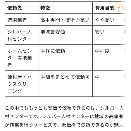
依頼先
特徴
費用目安
メ
造園業者
高木専門・技術力高い
やや高い
安
シルバー人
地域最安値
安い
地
材センター
ホームセン
手軽に依頼
中程度
店
ター提携業
者
便利屋・ハ
手間をまとめて依頼可
中
草
ウスクリー
ニング
この中でももっとも安価で依頼できるのは、シルバー人
材センターです。シルバー人材センターは地域の高齢者
が作業を行うサービスで、低価格で依頼できるのが魅力