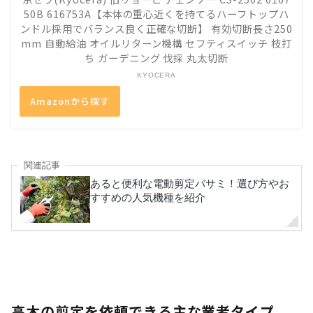
50B 616753A【本体の重心近くを持てるハーフトップハ
ンドル採用でバランス良く正確な切断】 有効切断長さ250
mm 自動給油 オイルリターン機構 セフティスイッチ 枝打
ち ガーデニング 伐採 丸太切断
KYOCERA
Amazonから探す
高木の剪定を依頼できる主な業者タイプ