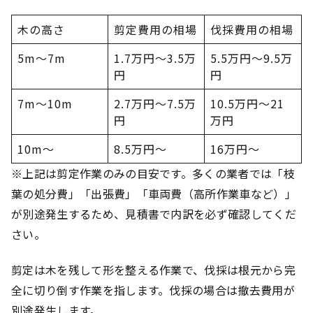
木の高さ
剪定費用の相場
伐採費用の相場
5m～7m
1.7万円～3.5万
5.5万円～9.5万
円
円
7m～10m
2.7万円～7.5万
10.5万円～21
円
万円
10m～
8.5万円～
16万円～
※上記は剪定作業のみの目安です。多くの業者では「枝
葉の処分費」「出張費」「車両費（高所作業車など）」
が別途発生するため、見積書で内訳を必ず確認してくだ
さい。
剪定は木を残して形を整える作業で、伐採は根元から完
全に切り倒す作業を指します。伐採の場合は撤去費用が
別途発生します。