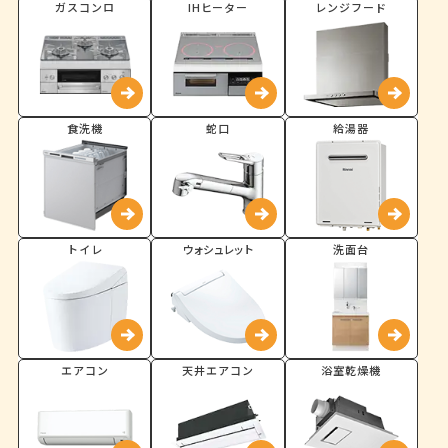
ガスコンロ
IHヒーター
レンジフード
食洗機
蛇口
給湯器
トイレ
ウォシュレット
洗面台
エアコン
天井エアコン
浴室乾燥機