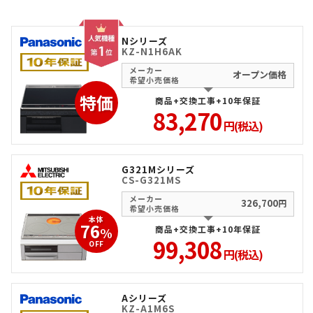
Nシリーズ
KZ-N1H6AK
メーカー
オープン価格
希望小売価格
特価
商品+交換工事+10年保証
83,270
円(税込)
G321Mシリーズ
CS-G321MS
メーカー
326,700
円
希望小売価格
本体
76
商品+交換工事+10年保証
%
99,308
OFF
円(税込)
Aシリーズ
KZ-A1M6S