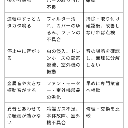
不良
運転中ずっとカ
フィルター汚
掃除・取り付け
タカタ鳴る
れ、カバーのゆ
確認後、改善し
るみ、ファンの
なければ点検
不具合
停止中に音がす
虫の侵入、ドレ
音の場所を確認
る
ンホースの空気
し、無理に分解
逆流、室外機の
しない
振動
金属音や大きな
ファン・モータ
早めに専門業者
振動音がする
ー・室外機部品
へ相談
の劣化
異音とあわせて
冷媒ガス不足、
修理・交換を比
冷暖房が効かな
本体故障、室外
較
い
機不具合