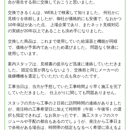
合が発生する前に交換しておこうと思いました。
交換できるくんは、WEB上で検索して知りました。
何社かに
見積りを依頼しましたが、御社が価格的にも安価で、なおかつ
10年保証があった点、
上場企業であり、またネット見積対応
の実績が20年以上であることも決め手になりました。
交換した商品は、これまで使用していた給湯器と機能が同様
で、価格が予算内であったため選びました。
問題なく快適に
使用しています。
案内スタッフは、見積書の提示など迅速に連絡していただきま
した。
固定位置が異ならないよう、交換前と同じメーカーの
後継機種を選定していただいた点も良かったです。
工事当日は、当方が予想していた工事時間より早く施工を完了
していただきました。
仕上がりに関しても問題ありません。
スタッフの方から工事の２日前に訪問時間の連絡がありました
が、発注時の工事希望日に加えて時間帯（午前・午後等）の選
択も指定できれば、なお良かったです。
施工スタッフのスケ
ジュールや手配の都合もあるのでしょうが、発注から工事日ま
で余裕がある場合は、時間帯の指定もなるべく希望に添えるよ