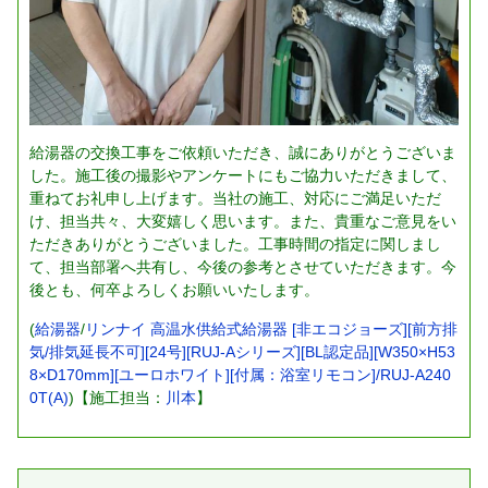
給湯器の交換工事をご依頼いただき、誠にありがとうございま
した。施工後の撮影やアンケートにもご協力いただきまして、
重ねてお礼申し上げます。当社の施工、対応にご満足いただ
け、担当共々、大変嬉しく思います。また、貴重なご意見をい
ただきありがとうございました。工事時間の指定に関しまし
て、担当部署へ共有し、今後の参考とさせていただきます。今
後とも、何卒よろしくお願いいたします。
(
給湯器
/
リンナイ 高温水供給式給湯器 [非エコジョーズ][前方排
気/排気延長不可][24号][RUJ-Aシリーズ][BL認定品][W350×H53
8×D170mm][ユーロホワイト][付属：浴室リモコン]/RUJ-A240
0T(A)
)【施工担当：
川本
】