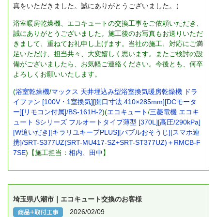
真をいただきました。誠にありがとうございました。）
浴室暖房乾燥機、エコキュートの交換工事をご依頼いただき、
誠にありがとうございました。施工後のお写真もお送りいただ
きまして、重ねてお礼申し上げます。当社の施工、対応にご満
足いただけ、担当共々、大変嬉しく思います。またご検討の設
備がございましたら、お気軽ご連絡ください。今後とも、何卒
よろしくお願いいたします。
(
浴室乾燥機
/
マックス 天井埋込み型浴室換気暖房乾燥機 ドラ
イファン [100V・1室換気][開口寸法:410×285mm][DCモータ
ー][リモコン付属]/BS-161H-2
)(
エコキュート
/
三菱電機 エコキ
ュート Sシリーズ フルオートタイプ薄型 [370L][高圧/290kPa]
[W追いだき][キラリユキープPLUS][バブルおそうじ][スマホ連
携]/SRT-S377UZ(SRT-MU417-SZ+SRT-ST377UZ)＋RMCB-F
7SE
)【施工担当：
相内、田中
】
埼玉県八潮市｜エコキュート交換のお客様
2026/02/09