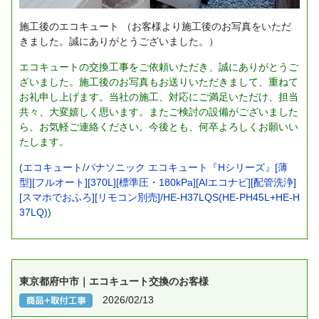
施工後のエコキュート
（お客様より施工後のお写真をいただ
きました。誠にありがとうございました。）
エコキュートの交換工事をご依頼いただき、誠にありがとうご
ざいました。施工後のお写真もお送りいただきまして、重ねて
お礼申し上げます。当社の施工、対応にご満足いただけ、担当
共々、大変嬉しく思います。またご検討の設備がございました
ら、お気軽ご連絡ください。今後とも、何卒よろしくお願いい
たします。
(
エコキュート
/
パナソニック エコキュート『Hシリーズ』[薄
型][フルオート][370L][標準圧・180kPa][AIエコナビ][配管洗浄]
[スマホでおふろ][リモコン別売]/HE-H37LQS(HE-PH45L+HE-H
37LQ)
)
東京都府中市｜エコキュート交換のお客様
2026/02/13