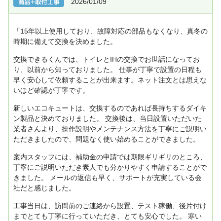
2026/01/09
「15年以上使用しており、故障対応の部品もなくなり、真冬の
時期に備えて交換を決めました。
交換できるくんでは、トイレとIHの交換でお世話になってお
り、以前から知っておりました。
仕事が丁寧で設置の日程も
早く安心して依頼することが出来ます。ネット注文とは思えな
いほど確認が丁寧です。
新しいエコキュートは、交換するのであれば長持ちするダイキ
ン製品と決めておりました。
交換後は、当日設置いただいた
業者さんより、操作説明やメンテナンス方法を丁寧にご説明い
ただきましたので、問題なく使い始めることができました。
案内スタッフには、補助金の申請では期限ギリギリのところ、
丁寧にご説明いただき素人でも分かりやすく申請することがで
きました。
メールの返信も早く、サポートが充実している会
社だと感じました。
工事当日は、訪問前のご連絡から設置、テスト稼働、後片付け
までとても丁寧に行っていただき、とても安心でした。
寒い