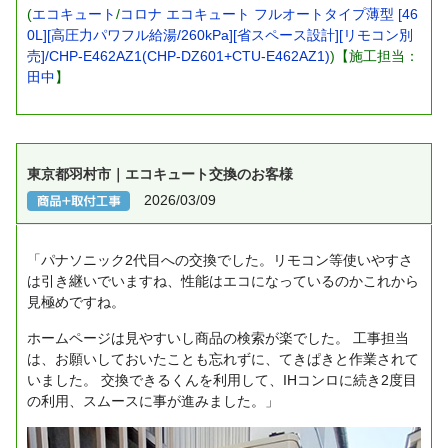
(
エコキュート
/
コロナ エコキュート フルオートタイプ薄型 [46
0L][高圧力パワフル給湯/260kPa][省スペース設計][リモコン別
売]/CHP-E462AZ1(CHP-DZ601+CTU-E462AZ1)
)【施工担当：
田中
】
東京都羽村市｜エコキュート交換のお客様
2026/03/09
「パナソニック2代目への交換でした。リモコン等使いやすさ
は引き継いでいますね、性能はエコになっているのかこれから
見極めですね。
ホームページは見やすいし商品の検索が楽でした。
工事担当
は、お願いしておいたことも忘れずに、てきぱきと作業されて
いました。
交換できるくんを利用して、IHコンロに続き2度目
の利用、スムースに事が進みました。」