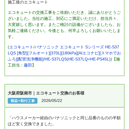
施工後のエコキュート
エコキュートの交換工事をご依頼いただき、誠にありがとうご
ざいました。当社の施工、対応にご満足いただけ、担当共々、
大変嬉しく思います。またご検討の設備がございましたら、お
気軽ご連絡ください。今後とも、何卒よろしくお願いいたしま
す。
(
エコキュート
/
パナソニック エコキュート Sシリーズ HE-S37
LQS [角型][フルオート][370L][180kPa][AIエコナビ][スマホでお
ふろ][配管洗浄機能]/HE-S37LQS(HE-S37LQ+HE-PS45L)
)【施
工担当：
藤田
】
大阪府阪南市｜エコキュート交換のお客様
2026/05/22
「ハウスメーカー経由のパナソニックと同じ品番のものの半額
ほど安く交換できました。