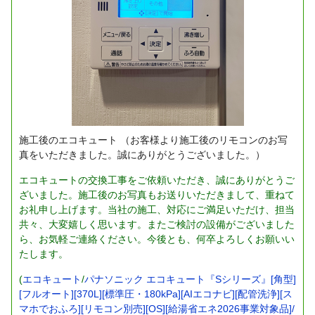
施工後のエコキュート
（お客様より施工後のリモコンのお写
真をいただきました。誠にありがとうございました。）
エコキュートの交換工事をご依頼いただき、誠にありがとうご
ざいました。施工後のお写真もお送りいただきまして、重ねて
お礼申し上げます。当社の施工、対応にご満足いただけ、担当
共々、大変嬉しく思います。またご検討の設備がございました
ら、お気軽ご連絡ください。今後とも、何卒よろしくお願いい
たします。
(
エコキュート
/
パナソニック エコキュート『Sシリーズ』[角型]
[フルオート][370L][標準圧・180kPa][AIエコナビ][配管洗浄][ス
マホでおふろ][リモコン別売][OS][給湯省エネ2026事業対象品]/