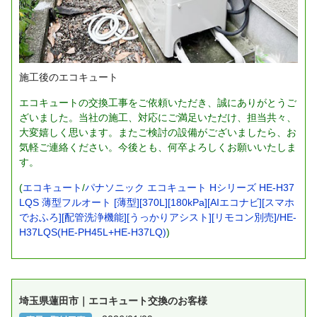
施工後のエコキュート
エコキュートの交換工事をご依頼いただき、誠にありがとうご
ざいました。当社の施工、対応にご満足いただけ、担当共々、
大変嬉しく思います。またご検討の設備がございましたら、お
気軽ご連絡ください。今後とも、何卒よろしくお願いいたしま
す。
(
エコキュート
/
パナソニック エコキュート Hシリーズ HE-H37
LQS 薄型フルオート [薄型][370L][180kPa][AIエコナビ][スマホ
でおふろ][配管洗浄機能][うっかりアシスト][リモコン別売]/HE-
H37LQS(HE-PH45L+HE-H37LQ)
)
埼玉県蓮田市｜エコキュート交換のお客様