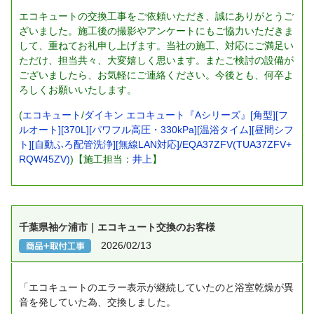
エコキュートの交換工事をご依頼いただき、誠にありがとうご
ざいました。施工後の撮影やアンケートにもご協力いただきま
して、重ねてお礼申し上げます。当社の施工、対応にご満足い
ただけ、担当共々、大変嬉しく思います。またご検討の設備が
ございましたら、お気軽にご連絡ください。今後とも、何卒よ
ろしくお願いいたします。
(
エコキュート
/
ダイキン エコキュート『Aシリーズ』[角型][フ
ルオート][370L][パワフル高圧・330kPa][温浴タイム][昼間シフ
ト][自動ふろ配管洗浄][無線LAN対応]/EQA37ZFV(TUA37ZFV+
RQW45ZV)
)【施工担当：
井上
】
千葉県袖ケ浦市｜エコキュート交換のお客様
2026/02/13
「エコキュートのエラー表示が継続していたのと浴室乾燥が異
音を発していた為、交換しました。