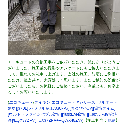
エコキュートの交換工事をご依頼いただき、誠にありがとうご
ざいました。施工後の撮影やアンケートにもご協力いただきま
して、重ねてお礼申し上げます。当社の施工、対応にご満足い
ただけ、担当共々、大変嬉しく思います。またご検討の設備が
ございましたら、お気軽にご連絡ください。今後とも、何卒よ
ろしくお願いいたします。
(
エコキュート
/
ダイキン エコキュート Xシリーズ [フルオート
角型][370L][パワフル高圧/330kPa][おゆぴかUV][温浴タイム]
[ウルトラファインバブル対応][無線LAN対応][自動ふろ配管洗
浄]/EQX37ZFV(TUX37ZFV+RQWX45ZV)
)【施工担当：
原島
】