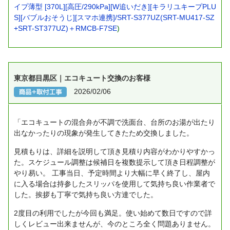
イプ薄型 [370L][高圧/290kPa][W追いだき][キラリユキープPLU
S][バブルおそうじ][スマホ連携]/SRT-S377UZ(SRT-MU417-SZ
+SRT-ST377UZ)＋RMCB-F7SE
)
東京都目黒区｜エコキュート交換のお客様
2026/02/06
「エコキュートの混合弁が不調で洗面台、台所のお湯が出たり
出なかったりの現象が発生してきたため交換しました。
見積もりは、詳細を説明して頂き見積り内容がわかりやすかっ
た。スケジュール調整は候補日を複数提示して頂き日程調整が
やり易い。
工事当日、予定時間より大幅に早く終了し、屋内
に入る場合は持参したスリッパを使用して気持ち良い作業者で
した。挨拶も丁寧で気持ち良い方達でした。
2度目の利用でしたが今回も満足。使い始めて数日ですので詳
しくレビュー出来ませんが、今のところ全く問題ありません。