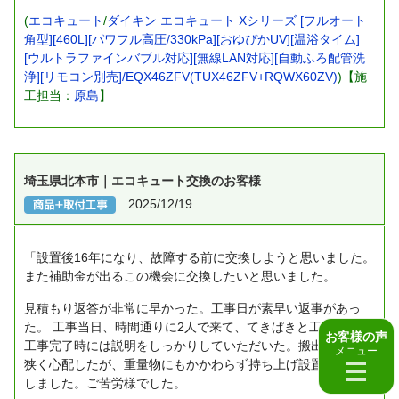
(
エコキュート
/
ダイキン エコキュート Xシリーズ [フルオート
角型][460L][パワフル高圧/330kPa][おゆぴかUV][温浴タイム]
[ウルトラファインバブル対応][無線LAN対応][自動ふろ配管洗
浄][リモコン別売]/EQX46ZFV(TUX46ZFV+RQWX60ZV)
)【施
工担当：
原島
】
埼玉県北本市｜エコキュート交換のお客様
2025/12/19
「設置後16年になり、故障する前に交換しようと思いました。
また補助金が出るこの機会に交換したいと思いました。
見積もり返答が非常に早かった。工事日が素早い返事があっ
た。
工事当日、時間通りに2人で来て、てきぱきと工事をし、
お客様の声
工事完了時には説明をしっかりしていただいた。搬出入通路が
メニュー
狭く心配したが、重量物にもかかわらず持ち上げ設置でき安心
しました。ご苦労様でした。