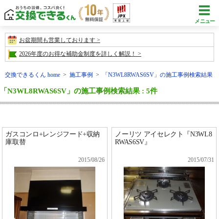
メニュー
お盆期間も営業しております
2026年度のお得な補助金制度を詳しく解説！
交換できるくん home
>
施工事例
>
「N3WL8RWAS6SV」の施工事例検索結果
「N3WL8RWAS6SV」の施工事例検索結果 : 5件
ガスコンロ+レンジフード+収納
ノーリツ アイセレクト『N3WL8
庫取替
RWAS6SV』
2015/08/26
2015/07/31