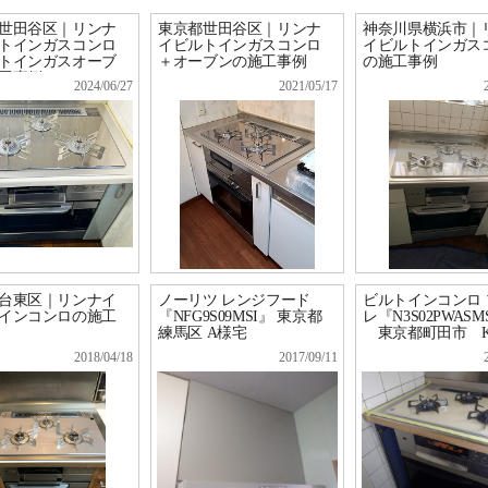
世田谷区｜リンナ
東京都世田谷区｜リンナ
神奈川県横浜市｜
トインガスコンロ
イビルトインガスコンロ
イビルトインガス
トインガスオーブ
＋オーブンの施工事例
の施工事例
工事例
2024/06/27
2021/05/17
台東区｜リンナイ
ノーリツ レンジフード
ビルトインコンロ
インコンロの施工
『NFG9S09MSI』 東京都
レ『N3S02PWASM
練馬区 A様宅
東京都町田市 
2018/04/18
2017/09/11