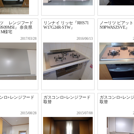
ツ レンジフード
リンナイ リッセ『RHS71
ノーリツ ピアット
9S09MSI』 奈良県
W17G24R-STW』
N9PWASZSVE』
 M様宅
2017/03/28
2016/06/13
ンロ+レンジフード
ガスコンロ+レンジフード
ガスコンロ+レン
取替
取替
2015/08/28
2015/07/08