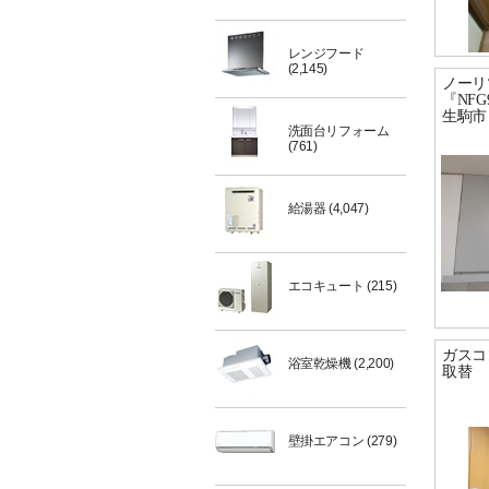
レンジフード
(2,145)
ノーリ
『NFG
生駒市
洗面台リフォーム
(761)
給湯器
(4,047)
エコキュート
(215)
ガスコ
浴室乾燥機
(2,200)
取替
壁掛エアコン
(279)