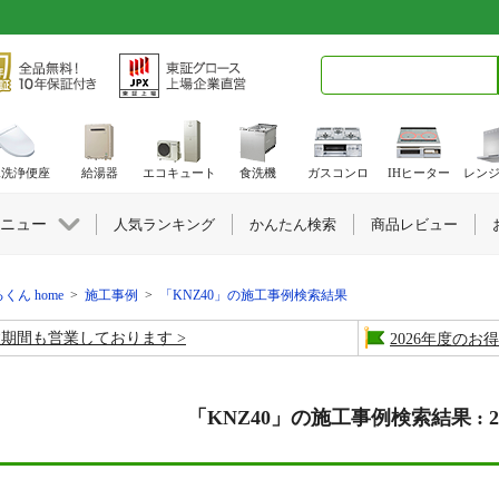
検索キーワード入力
水洗浄便座
給湯器
エコキュート
食洗機
ガスコンロ
IHヒーター
レン
ニュー
人気ランキング
かんたん検索
商品レビュー
くん home
>
施工事例
>
「KNZ40」の施工事例検索結果
盆期間も営業しております
2026年度の
「KNZ40」の施工事例検索結果 : 2