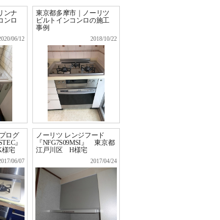
リンナ
東京都多摩市｜ノーリツ
コンロ
ビルトインコンロの施工
事例
2020/06/12
2018/10/22
 プログ
ノーリツ レンジフード
STEC』
『NFG7S09MSI』 東京都
K様宅
江戸川区 H様宅
2017/06/07
2017/04/24