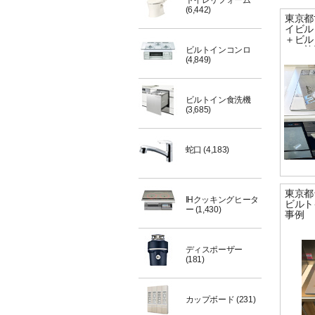
トイレリフォーム
(6,442)
東京都
イビル
＋ビル
ビルトインコンロ
ンの施
(4,849)
ビルトイン食洗機
(3,685)
蛇口
(4,183)
東京都
IHクッキングヒータ
ビルト
ー
(1,430)
事例
ディスポーザー
(181)
カップボード
(231)