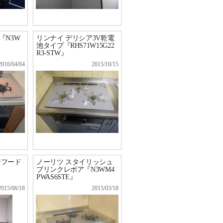
『N3W
リンナイ デリシア3V乾電
池タイプ『RHS71W15G22
R3-STW』
2016/04/04
2015/10/15
ジフード
ノーリツ スタイリッシュ
ブリンクレボア『N3WM4
PWAS6STE』
2015/06/18
2015/03/18