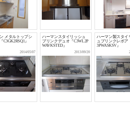
ン メタルトップシ
ハーマンスタイリッシュ
ハーマン製スタイ
C3GK2RSQ1』
ブリンクデュオ『C3WL2P
ュブリンクレボア『
WAVKSTED』
3PWASKSV』
2014/05/07
2013/09/20