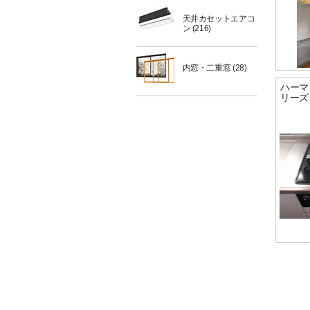
天井カセットエアコ
ン
(216)
内窓・二重窓
(28)
ハーマ
リーズ『