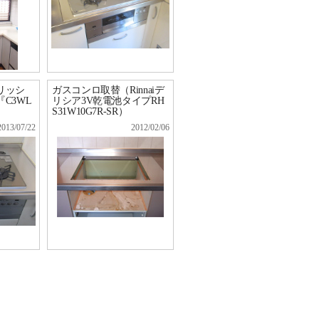
リッシ
ガスコンロ取替（Rinnaiデ
C3WL
リシア3V乾電池タイプRH
S31W10G7R-SR）
2013/07/22
2012/02/06